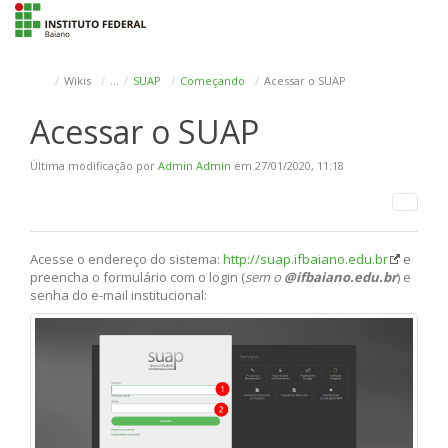
To
na
Wikis
…
SUAP
Começando
Acessar o SUAP
Acessar o SUAP
Última modificação por
Admin Admin
em 27/01/2020, 11:18
Acesse o endereço do sistema:
http://suap.ifbaiano.edu.br
e
preencha o formulário com o login (
sem o
@ifbaiano.edu.br
) e
senha do e-mail institucional: