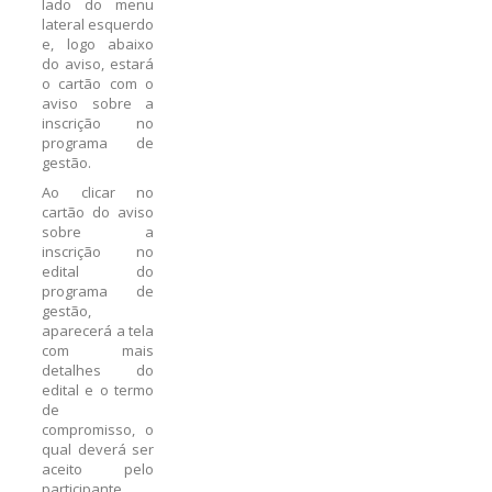
lado do menu
lateral esquerdo
e, logo abaixo
do aviso, estará
o cartão com o
aviso sobre a
inscrição no
programa de
gestão.
Ao clicar no
cartão do aviso
sobre a
inscrição no
edital do
programa de
gestão,
aparecerá a tela
com mais
detalhes do
edital e o termo
de
compromisso, o
qual deverá ser
aceito pelo
participante