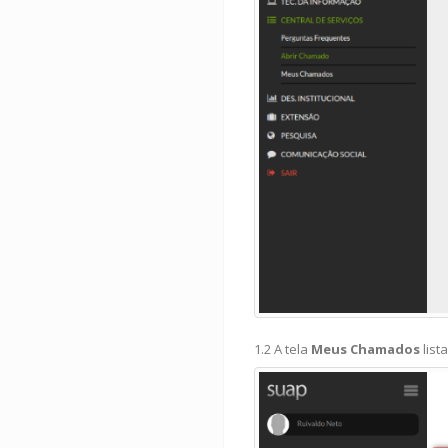
1.2 A tela
Meus Chamados
list