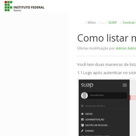
Wikis
…
SUAP
Central 
Como listar
Última modificação por
Admin Adm
Você tem duas maneiras de lis
1.1 Logo após autenticar no sis